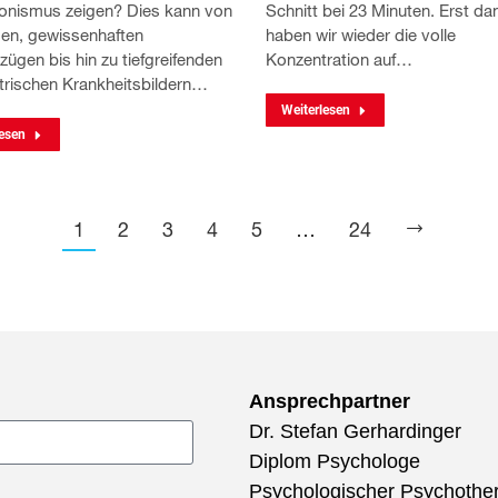
ionismus zeigen? Dies kann von
Schnitt bei 23 Minuten. Erst da
en, gewissenhaften
haben wir wieder die volle
ügen bis hin zu tiefgreifenden
Konzentration auf…
trischen Krankheitsbildern…
Weiterlesen
esen
1
2
3
4
5
…
24
Ansprechpartner
Dr. Stefan Gerhardinger
Diplom Psychologe
Psychologischer Psychothe